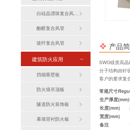
白硅晶漂珠复合风管/镁晶复合风管
酚醛复合风管
玻纤复合风管
产品简
建筑防火应用
SWG镁质高
分子结构由针
挡烟垂壁板
客户的要求复
防火墙吊顶板
常规尺寸
Regul
生产厚度(mm)
隧道防火装饰板
长度(mm)
宽度(mm)
幕墙背衬防火板
备注