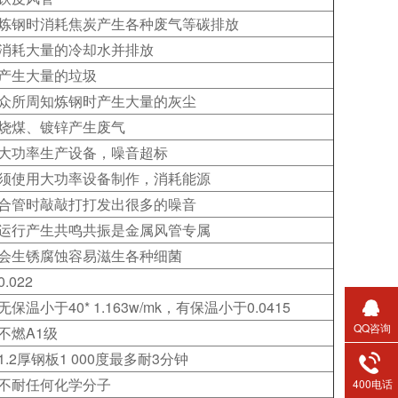
炼钢时消耗焦炭产生各种废气等碳排放
消耗大量的冷却水并排放
产生大量的垃圾
众所周知炼钢时产生大量的灰尘
烧煤、镀锌产生废气
大功率生产设备，噪音超标
须使用大功率设备制作，消耗能源
合管时敲敲打打发出很多的噪音
运行产生共鸣共振是金属风管专属
会生锈腐蚀容易滋生各种细菌
0.022
无保温小于40* 1.163w/mk，有保温小于0.0415
QQ咨询
不燃A1级
1.2厚钢板1 000度最多耐3分钟
不耐任何化学分子
400电话