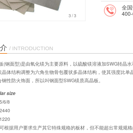
全国
400-
3
/3
介
/ INTRODUCTION
晶板(钢面型)是由氧化镁为主要原料，以硫酸镁溶液加SWG转晶
状晶体结构调整为六角生物骨包覆状多晶体结构，使其强度比单晶
合钢性防火饰面，所以叫钢面型SWG镁质高晶板。
ar size
5/6/8
2440
1220
可根据用户要求生产其它特殊规格的板材，但不能超出常规规格