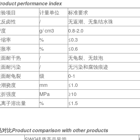
roduct performance index
检验项目
计量单位
标准要求
抗反卤性
/
无返潮、无集结水珠
密度
g/ cm3
0.8-2.0
干缩率
%
≤0.3
湿胀率
%
≤0.6
表面耐干热
/
无龟裂、无鼓泡
表面耐污染
/
无污染和腐蚀痕迹
表面耐龟裂
级
0-1
受潮挠度
mm
≤1.0
抗折强度
MPa
≥10
氯离子溶出量
%
≤1.5
品对比
Product comparison with other products
SWG镁质高晶风管