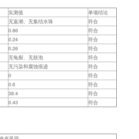
实测值
单项结论
无返潮、无集结水珠
符合
0.86
符合
0.24
符合
0.26
符合
无龟裂、无鼓泡
符合
无污染和腐蚀痕迹
符合
0
符合
0.6
符合
38.4
符合
0.43
符合
铁皮风管