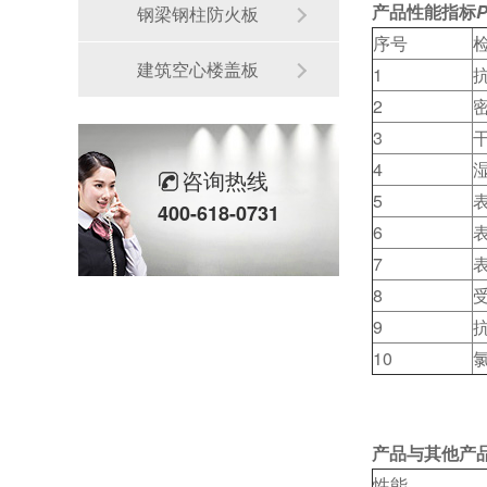
产品性能指标
P
钢梁钢柱防火板
序号
建筑空心楼盖板
1
2
3
4
咨询热线
5
400-618-0731
6
7
8
9
10
产品与其他产
性能