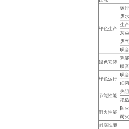
碳
废
生
绿色生产
灰
废
噪
耗
绿色安装
噪
噪
绿色运行
细
热
节能性能
绝
防
耐火性能
耐
耐腐性能