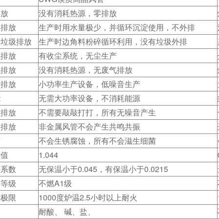
排放
没有消耗热源，零排放
水排放
生产时用水量极少，并循环沉淀使用，不外排
产垃圾排放
生产时边角料粉碎循环利用，没有垃圾外排
尘排放
有收尘系统，无尘生产
气排放
没有消耗热源，无废气排放
音排放
小功率生产设备，低噪音生产
能
无需大功率设备，不消耗能源
音排放
不需要敲敲打打，所有无噪音产生
音排放
非金属风管不会产生共鸣共振
菌
不会生锈腐蚀，所有不会滋生细菌
阻值
1.044
热系数
无保温小于0.045，有保温小于0.0215
火等级
不燃A1级
火极限
1000度炉温2.5小时以上耐火
耐酸、 碱、盐、