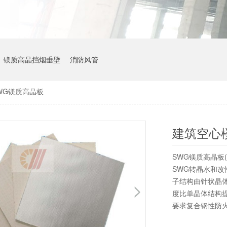
镁质高晶挡烟垂壁
消防风管
WG镁质高晶板
建筑空心
SWG镁质高晶板
SWG转晶水和改
子结构由针状晶
度比单晶体结构
要求复合钢性防